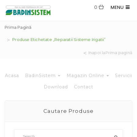
MENU
0
Prima Pagină
Produse Etichetate „reparatii Sisteme Irigatii”
Inapoi laPrima pagină
Acasa
BadinSistem
Magazin Online
Servicii
Download
Contact
Cautare Produse