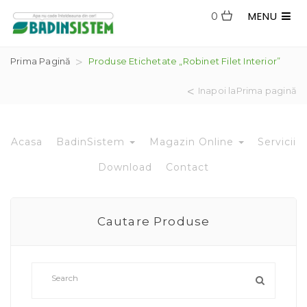
MENU
0
Prima Pagină
Produse Etichetate „robinet Filet Interior”
Inapoi laPrima pagină
Acasa
BadinSistem
Magazin Online
Servicii
Download
Contact
Cautare Produse