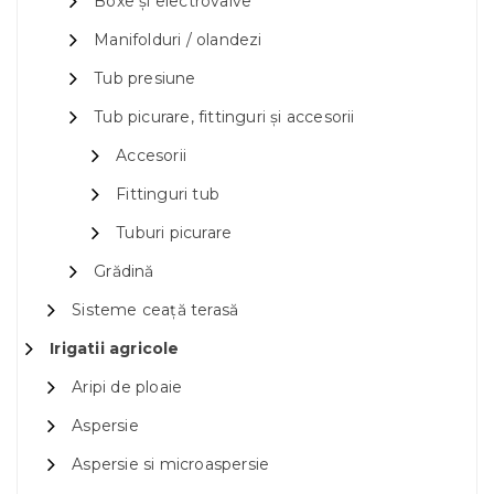
Boxe și electrovalve
Manifolduri / olandezi
Tub presiune
Tub picurare, fittinguri și accesorii
Accesorii
Fittinguri tub
Tuburi picurare
Grădină
Sisteme ceață terasă
Irigatii agricole
Aripi de ploaie
Aspersie
Aspersie si microaspersie