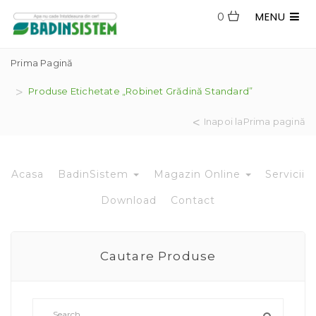
MENU
0
Prima Pagină
Produse Etichetate „robinet Grădină Standard”
Inapoi laPrima pagină
Acasa
BadinSistem
Magazin Online
Servicii
Download
Contact
Cautare Produse