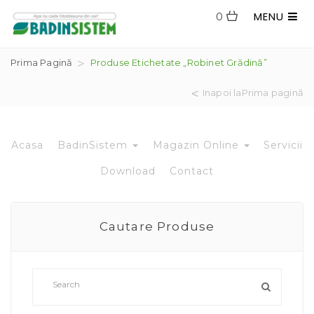
MENU
0
Prima Pagină
Produse Etichetate „robinet Grădină”
Inapoi laPrima pagină
Acasa
BadinSistem
Magazin Online
Servicii
Download
Contact
Cautare Produse