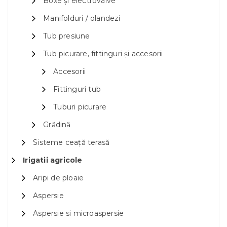
Boxe și electrovalve
Manifolduri / olandezi
Tub presiune
Tub picurare, fittinguri și accesorii
Accesorii
Fittinguri tub
Tuburi picurare
Grădină
Sisteme ceață terasă
Irigatii agricole
Aripi de ploaie
Aspersie
Aspersie si microaspersie