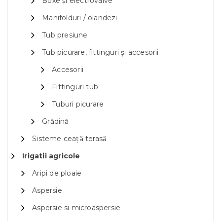
Boxe și electrovalve
Manifolduri / olandezi
Tub presiune
Tub picurare, fittinguri și accesorii
Accesorii
Fittinguri tub
Tuburi picurare
Grădină
Sisteme ceață terasă
Irigatii agricole
Aripi de ploaie
Aspersie
Aspersie si microaspersie