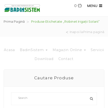
MENU
0
Prima Pagină
Produse Etichetate „robinet Irigații Solarii”
Inapoi laPrima pagină
Acasa
BadinSistem
Magazin Online
Servicii
Download
Contact
Cautare Produse