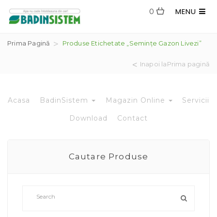
MENU
0
Prima Pagină
Produse Etichetate „semințe Gazon Livezi”
Inapoi laPrima pagină
Acasa
BadinSistem
Magazin Online
Servicii
Download
Contact
Cautare Produse