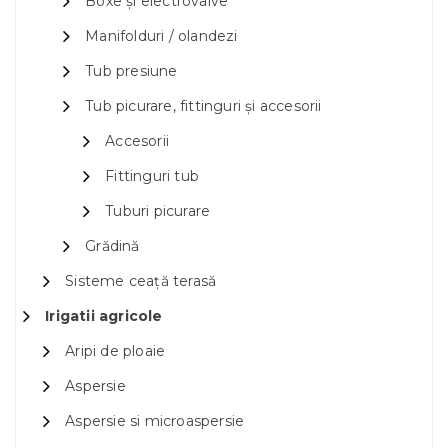
Boxe și electrovalve
Manifolduri / olandezi
Tub presiune
Tub picurare, fittinguri și accesorii
Accesorii
Fittinguri tub
Tuburi picurare
Grădină
Sisteme ceață terasă
Irigatii agricole
Aripi de ploaie
Aspersie
Aspersie si microaspersie