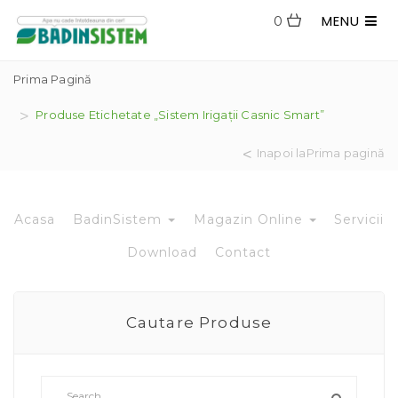
MENU
0
Prima Pagină
Produse Etichetate „sistem Irigații Casnic Smart”
Inapoi laPrima pagină
Acasa
BadinSistem
Magazin Online
Servicii
Download
Contact
Cautare Produse