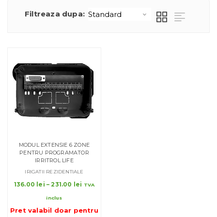
Filtreaza dupa:
MODUL EXTENSIE 6 ZONE
PENTRU PROGRAMATOR
IRRITROL LIFE
IRIGATII REZIDENTIALE
Interval
136.00
lei
–
231.00
lei
TVA
de
inclus
prețuri:
Pret valabil doar pentru
136.00 lei