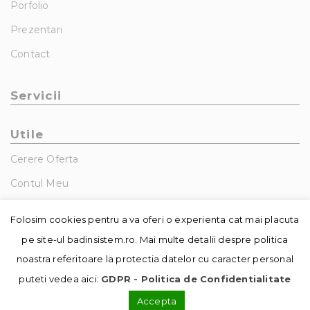
Porfolio
Prezentari
Contact
Servicii
Utile
Cerere Oferta
Contul Meu
GDPR – Politica De Confidentialitate
Folosim cookies pentru a va oferi o experienta cat mai placuta
pe site-ul badinsistem.ro. Mai multe detalii despre politica
noastra referitoare la protectia datelor cu caracter personal
puteti vedea aici:
GDPR - Politica de Confidentialitate
Accepta
© Copyright - Badin Sistem | realizat de
DowMedia