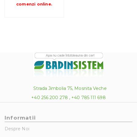
până
comenzi online
.
la
231.00 lei
Strada Jimbolia 75, Mosnita Veche
+40 256 200 278 , +40 785 111 698
Informatii
Despre Noi