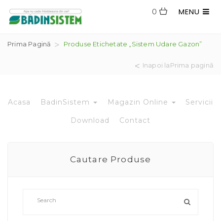
MENU
0
Prima Pagină
Produse Etichetate „sistem Udare Gazon”
Inapoi laPrima pagină
Acasa
BadinSistem
Magazin Online
Servicii
Download
Contact
Cautare Produse