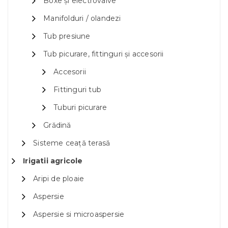
Boxe și electrovalve
Manifolduri / olandezi
Tub presiune
Tub picurare, fittinguri și accesorii
Accesorii
Fittinguri tub
Tuburi picurare
Grădină
Sisteme ceață terasă
Irigatii agricole
Aripi de ploaie
Aspersie
Aspersie si microaspersie