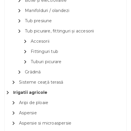
Boxe și electrovalve
Manifolduri / olandezi
Tub presiune
Tub picurare, fittinguri și accesorii
Accesorii
Fittinguri tub
Tuburi picurare
Grădină
Sisteme ceață terasă
Irigatii agricole
Aripi de ploaie
Aspersie
Aspersie si microaspersie