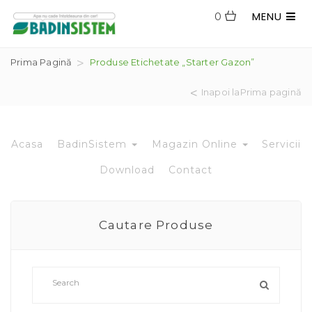
MENU
0
Prima Pagină
Produse Etichetate „starter Gazon”
Inapoi laPrima pagină
Acasa
BadinSistem
Magazin Online
Servicii
Download
Contact
Cautare Produse