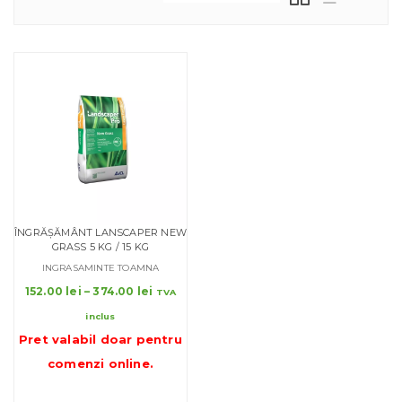
ÎNGRĂȘĂMÂNT LANSCAPER NEW
GRASS 5 KG / 15 KG
INGRASAMINTE TOAMNA
Interval
152.00
lei
–
374.00
lei
TVA
de
inclus
prețuri:
Pret valabil doar pentru
152.00 lei
până
comenzi online
.
la
374.00 lei