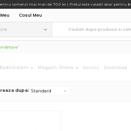
pentru comenzi mai mari de 700 lei | Pretul este valabil doar pentru
c
 Meu
Cosul Meu
pământare”
BadinSistem
Magazin Online
Servicii
Download
treaza dupa: