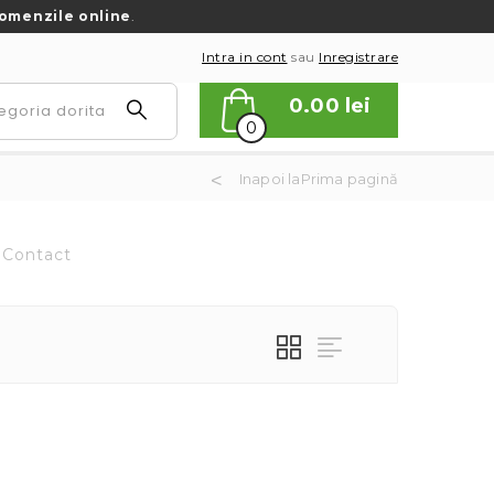
omenzile online
.
Intra in cont
sau
Inregistrare
0.00
lei
0
Inapoi laPrima pagină
Contact