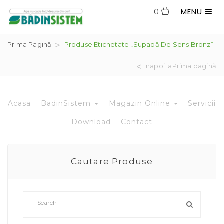
MENU
0
Prima Pagină
Produse Etichetate „Supapă De Sens Bronz”
Inapoi laPrima pagină
Acasa
BadinSistem
Magazin Online
Servicii
Download
Contact
Cautare Produse