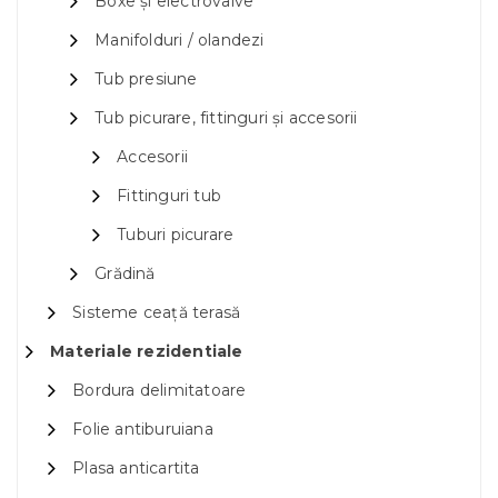
Boxe și electrovalve
Manifolduri / olandezi
Tub presiune
Tub picurare, fittinguri și accesorii
Accesorii
Fittinguri tub
Tuburi picurare
Grădină
Sisteme ceață terasă
Materiale rezidentiale
Bordura delimitatoare
Folie antiburuiana
Plasa anticartita