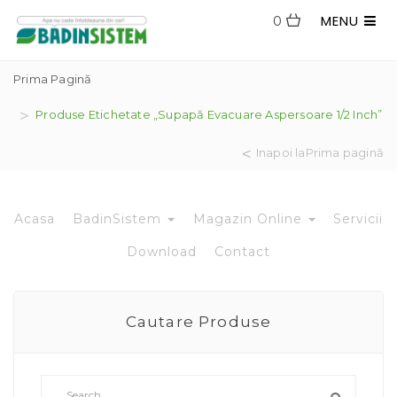
MENU
0
Prima Pagină
Produse Etichetate „supapă Evacuare Aspersoare 1/2 Inch”
Inapoi laPrima pagină
Acasa
BadinSistem
Magazin Online
Servicii
Download
Contact
Cautare Produse