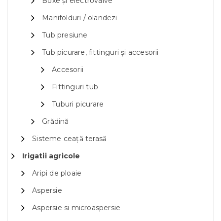
Boxe și electrovalve
Manifolduri / olandezi
Tub presiune
Tub picurare, fittinguri și accesorii
Accesorii
Fittinguri tub
Tuburi picurare
Grădină
Sisteme ceață terasă
Irigatii agricole
Aripi de ploaie
Aspersie
Aspersie si microaspersie