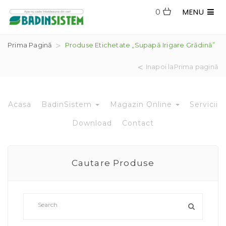
MENU
0
Prima Pagină
Produse Etichetate „supapă Irigare Grădină”
Inapoi laPrima pagină
Acasa
BadinSistem
Magazin Online
Servicii
Download
Contact
Cautare Produse