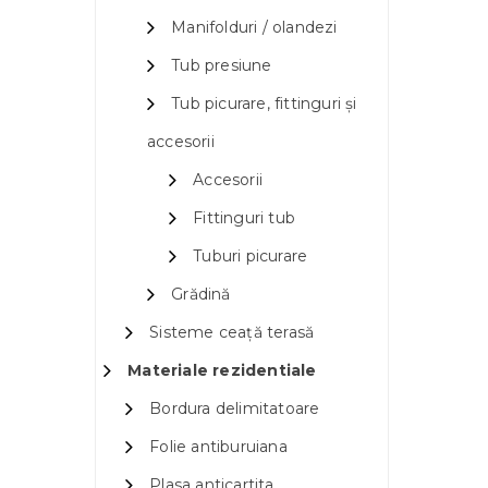
Manifolduri / olandezi
Tub presiune
Tub picurare, fittinguri și
accesorii
Accesorii
Fittinguri tub
Tuburi picurare
Grădină
Sisteme ceață terasă
Materiale rezidentiale
Bordura delimitatoare
Folie antiburuiana
Plasa anticartita