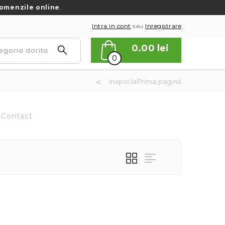
omenzile online
.
Intra in cont
sau
Inregistrare
0.00
lei
0
Inapoi laPrima pagină
Contact