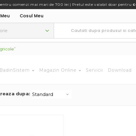
pentru comenzi mai mari de 700 lei | Pretul este valabil doar pentru
c
 Meu
Cosul Meu
gricole”
BadinSistem
Magazin Online
Servicii
Download
treaza dupa: