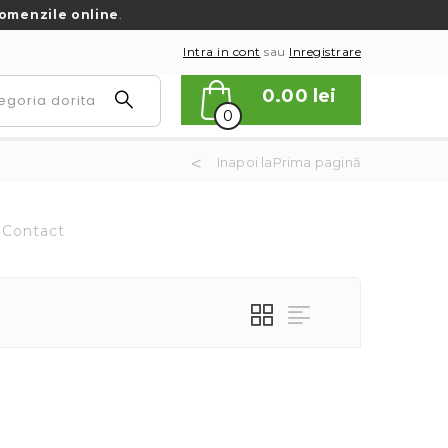
omenzile online
.
Intra in cont
sau
Inregistrare
0.00
lei
0
Inapoi laPrima pagină
Contact