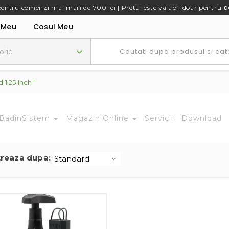
pentru comenzi mai mari de 700 lei | Pretul este valabil doar pentru
c
 Meu
Cosul Meu
1.25 Inch”
BadinSistem
Magazin Online
Servicii
Download
treaza dupa: