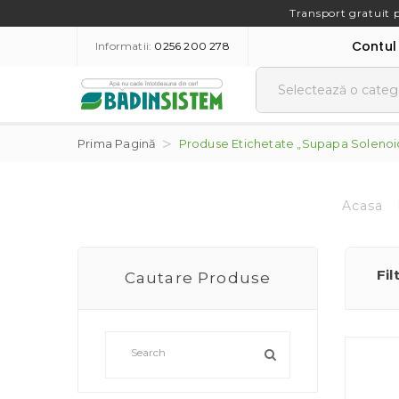
Transport gratuit 
Contul
Informatii:
0256 200 278
Prima Pagină
Produse Etichetate „supapa Solenoid 
Acasa
Fil
Cautare Produse