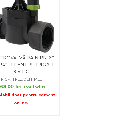
TROVALVĂ RAIN RN160
 ¼″ FI PENTRU IRIGAȚII –
9 V DC
IRIGATII REZIDENTIALE
368.00
lei
TVA inclus
alabil doar pentru
comenzi
online
.