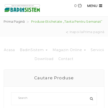
MENU
0
Prima Pagină
Produse Etichetate „tavita Pentru Semanat”
Inapoi laPrima pagină
Acasa
BadinSistem
Magazin Online
Servicii
Download
Contact
Cautare Produse