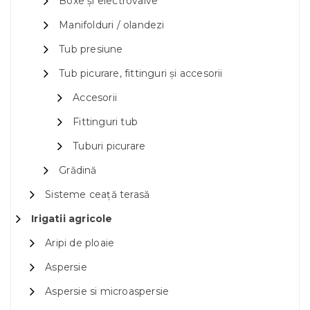
Boxe și electrovalve
Manifolduri / olandezi
Tub presiune
Tub picurare, fittinguri și accesorii
Accesorii
Fittinguri tub
Tuburi picurare
Grădină
Sisteme ceață terasă
Irigatii agricole
Aripi de ploaie
Aspersie
Aspersie si microaspersie