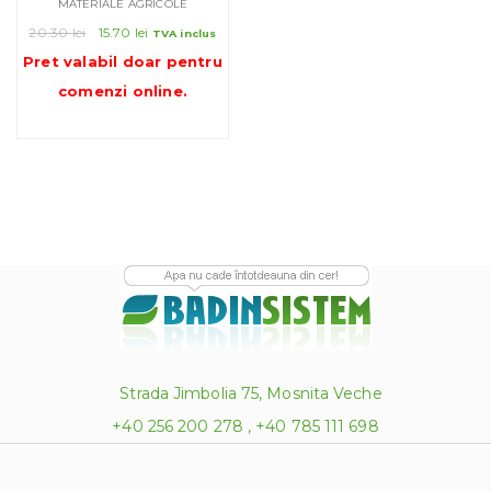
MATERIALE AGRICOLE
Prețul
Prețul
20.30
lei
15.70
lei
TVA inclus
inițial
curent
Pret valabil doar pentru
a
este:
comenzi online
.
fost:
15.70 lei.
20.30 lei.
Strada Jimbolia 75, Mosnita Veche
+40 256 200 278 , +40 785 111 698