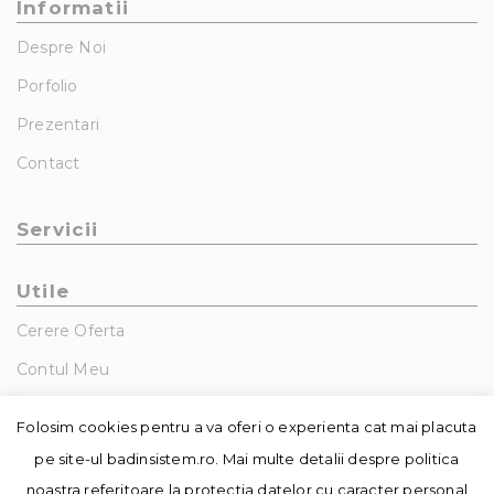
Informatii
Despre Noi
Porfolio
Prezentari
Contact
Servicii
Utile
Cerere Oferta
Contul Meu
GDPR – Politica De Confidentialitate
Folosim cookies pentru a va oferi o experienta cat mai placuta
pe site-ul badinsistem.ro. Mai multe detalii despre politica
noastra referitoare la protectia datelor cu caracter personal