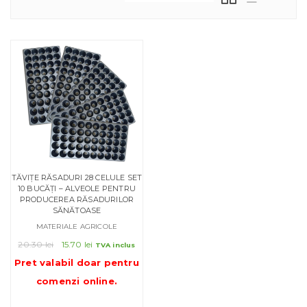
TĂVIȚE RĂSADURI 28 CELULE SET
10 BUCĂȚI – ALVEOLE PENTRU
PRODUCEREA RĂSADURILOR
SĂNĂTOASE
MATERIALE AGRICOLE
Prețul
Prețul
20.30
lei
15.70
lei
TVA inclus
inițial
curent
Pret valabil doar pentru
a
este:
comenzi online
.
fost:
15.70 lei.
20.30 lei.