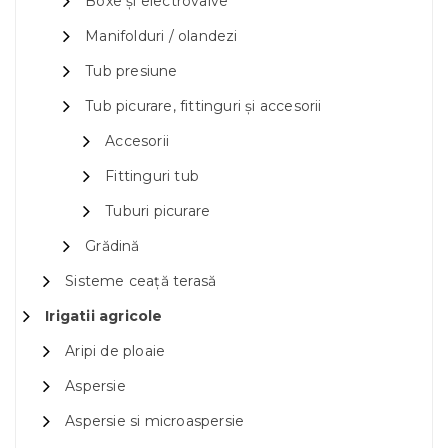
Boxe și electrovalve
Manifolduri / olandezi
Tub presiune
Tub picurare, fittinguri și accesorii
Accesorii
Fittinguri tub
Tuburi picurare
Grădină
Sisteme ceață terasă
Irigatii agricole
Aripi de ploaie
Aspersie
Aspersie si microaspersie