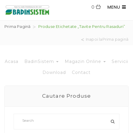
MENU
0
Prima Pagină
Produse Etichetate „tavite Pentru Rasaduri”
Inapoi laPrima pagină
Acasa
BadinSistem
Magazin Online
Servicii
Download
Contact
Cautare Produse