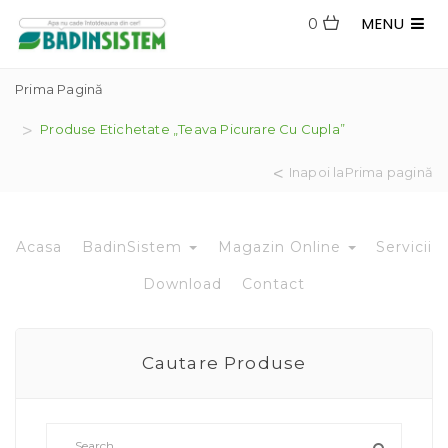
MENU
0
Prima Pagină
Produse Etichetate „teava Picurare Cu Cupla”
Inapoi laPrima pagină
Acasa
BadinSistem
Magazin Online
Servicii
Download
Contact
Cautare Produse