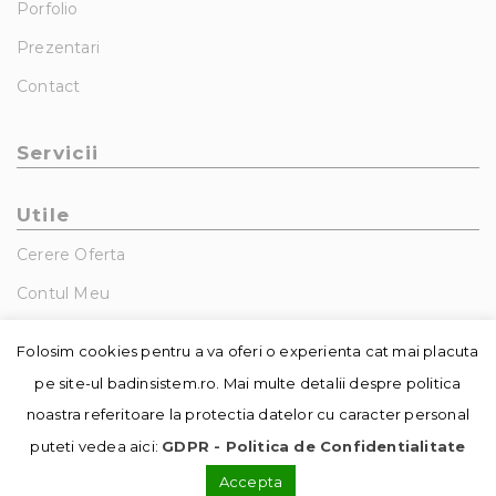
Porfolio
Prezentari
Contact
Servicii
Utile
Cerere Oferta
Contul Meu
GDPR – Politica De Confidentialitate
Folosim cookies pentru a va oferi o experienta cat mai placuta
pe site-ul badinsistem.ro. Mai multe detalii despre politica
noastra referitoare la protectia datelor cu caracter personal
puteti vedea aici:
GDPR - Politica de Confidentialitate
Accepta
© Copyright - Badin Sistem | realizat de
DowMedia