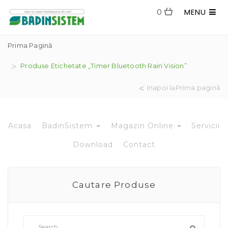
MENU
0
Prima Pagină
Produse Etichetate „timer Bluetooth Rain Vision”
Inapoi laPrima pagină
Acasa
BadinSistem
Magazin Online
Servicii
Download
Contact
Cautare Produse