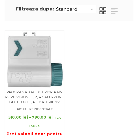
Filtreaza dupa:
PROGRAMATOR EXTERIOR RAIN
PURE VISION – 1, 2, 4 SAU 6 ZONE
BLUETOOTH, PE BATERIE 9V
IRIGATII REZIDENTIALE
Interval
510.00
lei
–
790.00
lei
TVA
de
inclus
prețuri:
Pret valabil doar pentru
510.00 lei