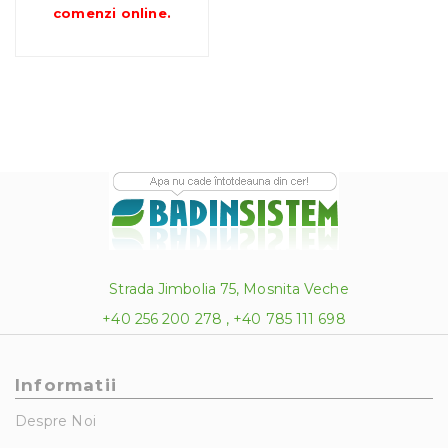
până
comenzi online
.
la
790.00 lei
Strada Jimbolia 75, Mosnita Veche
+40 256 200 278 , +40 785 111 698
Informatii
Despre Noi