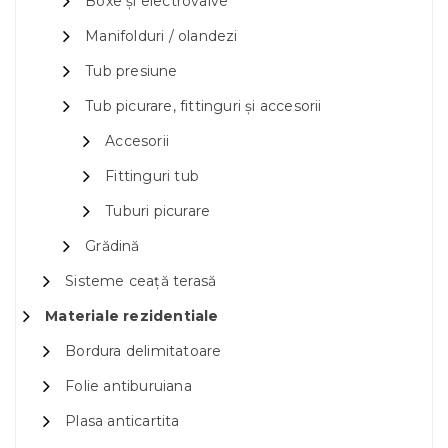
Boxe și electrovalve
Manifolduri / olandezi
Tub presiune
Tub picurare, fittinguri și accesorii
Accesorii
Fittinguri tub
Tuburi picurare
Grădină
Sisteme ceață terasă
Materiale rezidentiale
Bordura delimitatoare
Folie antiburuiana
Plasa anticartita