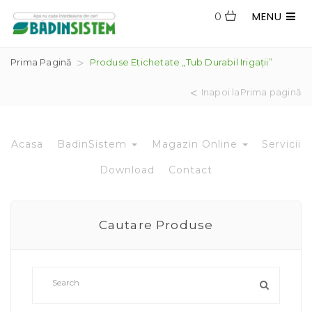
MENU
0
Prima Pagină
Produse Etichetate „Tub Durabil Irigații”
Inapoi laPrima pagină
Acasa
BadinSistem
Magazin Online
Servicii
Download
Contact
Cautare Produse