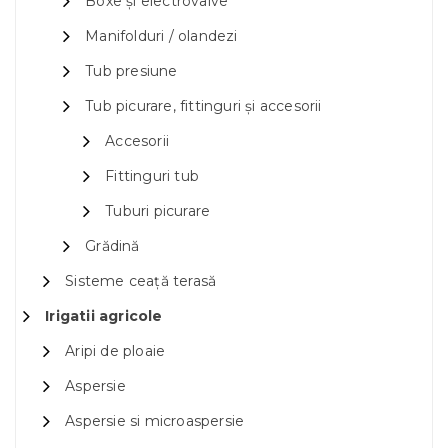
Boxe și electrovalve
Manifolduri / olandezi
Tub presiune
Tub picurare, fittinguri și accesorii
Accesorii
Fittinguri tub
Tuburi picurare
Grădină
Sisteme ceață terasă
Irigatii agricole
Aripi de ploaie
Aspersie
Aspersie si microaspersie