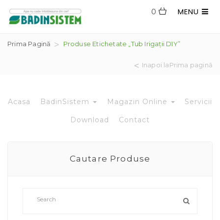
MENU
0
Prima Pagină
Produse Etichetate „tub Irigații DIY”
Inapoi laPrima pagină
Acasa
BadinSistem
Magazin Online
Servicii
Download
Contact
Cautare Produse