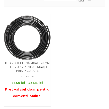
TUB POLIETILENĂ MOALE 20 MM
– TUB ORB PENTRU IRIGAȚII
PRIN PICURARE
ACCESORII
Interval
56.50
lei
–
431.13
lei
de
Pret valabil doar pentru
prețuri:
comenzi online
.
56.50 lei
până
la