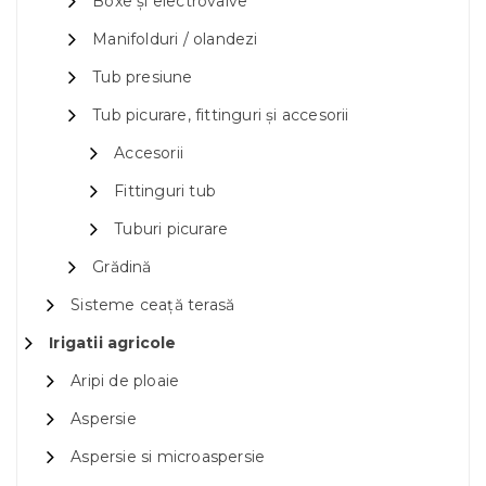
Boxe și electrovalve
Manifolduri / olandezi
Tub presiune
Tub picurare, fittinguri și accesorii
Accesorii
Fittinguri tub
Tuburi picurare
Grădină
Sisteme ceață terasă
Irigatii agricole
Aripi de ploaie
Aspersie
Aspersie si microaspersie