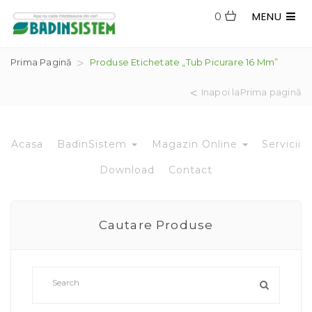
MENU
0
Prima Pagină
Produse Etichetate „tub Picurare 16 Mm”
Inapoi laPrima pagină
Acasa
BadinSistem
Magazin Online
Servicii
Download
Contact
Cautare Produse