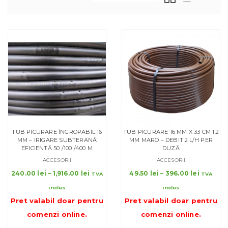
TUB PICURARE ÎNGROPABIL 16
TUB PICURARE 16 MM X 33 CM 1.2
MM – IRIGARE SUBTERANĂ
MM MARO – DEBIT 2 L/H PER
EFICIENTĂ 50 /100 /400 M
DUZĂ
ACCESORII
ACCESORII
Interval
Interval
240.00
lei
–
1,916.00
lei
49.50
lei
–
396.00
lei
TVA
TVA
de
de
inclus
inclus
prețuri:
prețuri:
Pret valabil doar pentru
Pret valabil doar pentru
240.00 lei
49.50 le
până
până
comenzi online
.
comenzi online
.
la
la