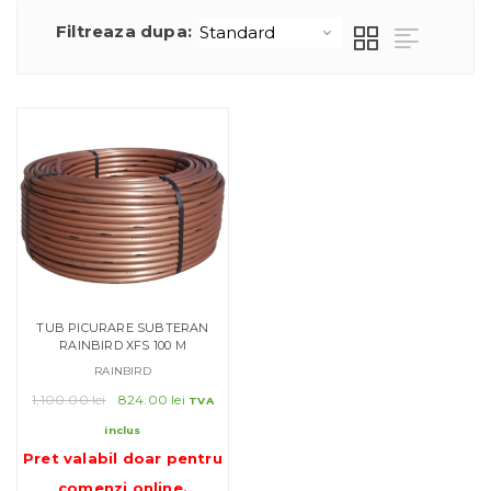
Filtreaza dupa:
TUB PICURARE SUBTERAN
RAINBIRD XFS 100 M
RAINBIRD
Prețul
Prețul
1,100.00
lei
824.00
lei
TVA
inițial
curent
inclus
a
este:
Pret valabil doar pentru
fost:
824.00 lei.
1,100.00 lei.
comenzi online
.