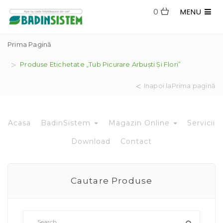
MENU
0
Prima Pagină
Produse Etichetate „Tub Picurare Arbuști Și Flori”
Inapoi laPrima pagină
Acasa
BadinSistem
Magazin Online
Servicii
Download
Contact
Cautare Produse