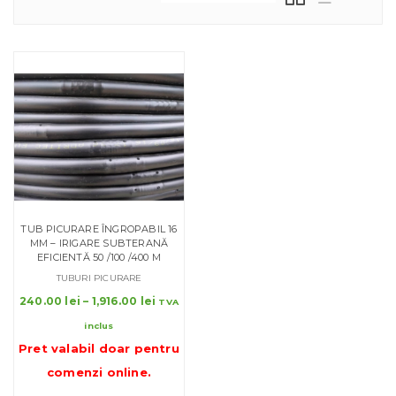
TUB PICURARE ÎNGROPABIL 16
MM – IRIGARE SUBTERANĂ
EFICIENTĂ 50 /100 /400 M
TUBURI PICURARE
Interval
240.00
lei
–
1,916.00
lei
TVA
de
inclus
prețuri:
Pret valabil doar pentru
240.00 lei
până
comenzi online
.
la