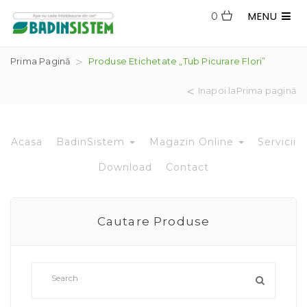
MENU
0
Prima Pagină
Produse Etichetate „tub Picurare Flori”
Inapoi laPrima pagină
Acasa
BadinSistem
Magazin Online
Servicii
Download
Contact
Cautare Produse