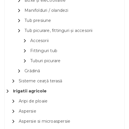
Boxe și electrovalve
Manifolduri / olandezi
Tub presiune
Tub picurare, fittinguri și accesorii
Accesorii
Fittinguri tub
Tuburi picurare
Grădină
Sisteme ceață terasă
Irigatii agricole
Aripi de ploaie
Aspersie
Aspersie si microaspersie