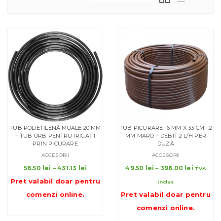
TUB POLIETILENĂ MOALE 20 MM
TUB PICURARE 16 MM X 33 CM 1.2
– TUB ORB PENTRU IRIGAȚII
MM MARO – DEBIT 2 L/H PER
PRIN PICURARE
DUZĂ
ACCESORII
ACCESORII
Interval
Interval
56.50
lei
–
431.13
lei
49.50
lei
–
396.00
lei
TVA
de
de
Pret valabil doar pentru
inclus
prețuri:
prețuri:
comenzi online
.
Pret valabil doar pentru
56.50 lei
49.50 le
până
până
comenzi online
.
la
la