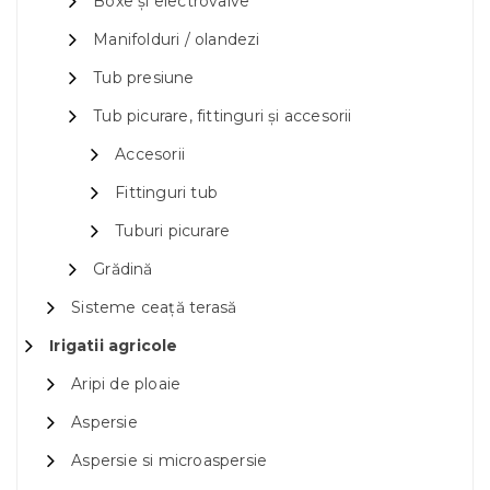
Boxe și electrovalve
Manifolduri / olandezi
Tub presiune
Tub picurare, fittinguri și accesorii
Accesorii
Fittinguri tub
Tuburi picurare
Grădină
Sisteme ceață terasă
Irigatii agricole
Aripi de ploaie
Aspersie
Aspersie si microaspersie