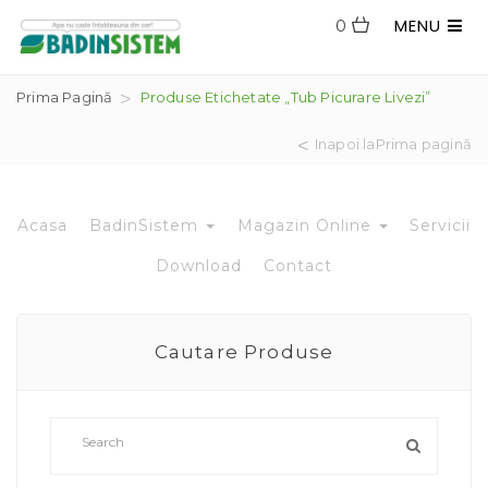
MENU
0
Prima Pagină
Produse Etichetate „tub Picurare Livezi”
Inapoi laPrima pagină
Acasa
BadinSistem
Magazin Online
Servicii
Download
Contact
Cautare Produse