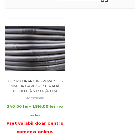
TUB PICURARE ÎNGROPABIL 16
MM – IRIGARE SUBTERANĂ
EFICIENTĂ 50 /100 /400 M
ACCESORII
Interval
240.00
lei
–
1,916.00
lei
TVA
de
inclus
prețuri:
Pret valabil doar pentru
240.00 lei
până
comenzi online
.
la