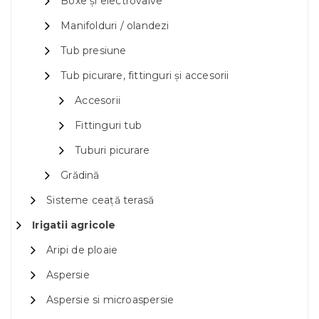
Boxe și electrovalve
Manifolduri / olandezi
Tub presiune
Tub picurare, fittinguri și accesorii
Accesorii
Fittinguri tub
Tuburi picurare
Grădină
Sisteme ceață terasă
Irigatii agricole
Aripi de ploaie
Aspersie
Aspersie si microaspersie