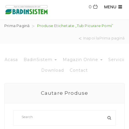
MENU
0
Prima Pagină
Produse Etichetate „tub Picurare Pomi”
Inapoi laPrima pagină
Acasa
BadinSistem
Magazin Online
Servicii
Download
Contact
Cautare Produse