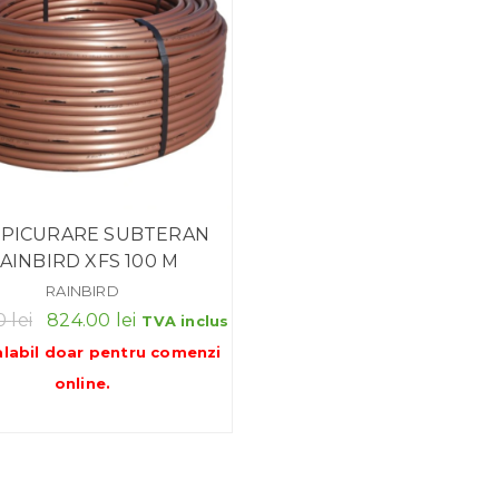
 PICURARE SUBTERAN
AINBIRD XFS 100 M
RAINBIRD
Prețul
Prețul
00
lei
824.00
lei
TVA inclus
inițial
curent
alabil doar pentru
comenzi
a
este:
online
.
fost:
824.00 lei.
1,100.00 lei.