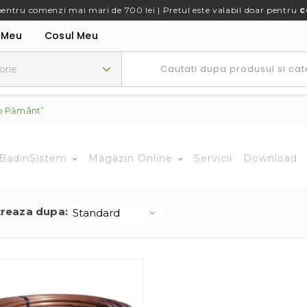
pentru comenzi mai mari de 700 lei | Pretul este valabil doar pentru
c
 Meu
Cosul Meu
ub Pământ”
BadinSistem
Magazin Online
Servicii
Download
treaza dupa: