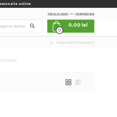
omenzile online
.
Intra in cont
sau
Inregistrare
0.00
lei
0
Inapoi laPrima pagină
Contact