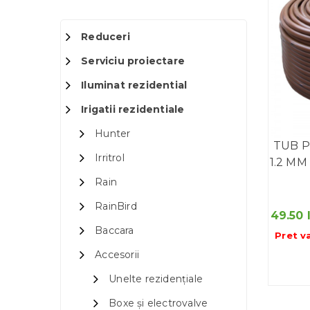
Reduceri
Serviciu proiectare
Iluminat rezidential
Irigatii rezidentiale
Hunter
TUB P
Irritrol
1.2 MM
Rain
RainBird
49.50
Baccara
Pret v
Accesorii
Unelte rezidențiale
Boxe și electrovalve