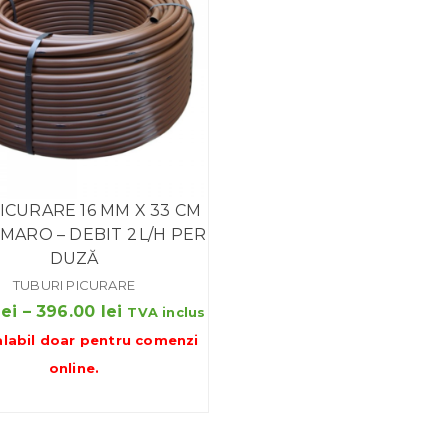
ICURARE 16 MM X 33 CM
 MARO – DEBIT 2 L/H PER
DUZĂ
TUBURI PICURARE
Interval
lei
–
396.00
lei
TVA inclus
de
alabil doar pentru
comenzi
prețuri:
online
.
49.50 lei
până