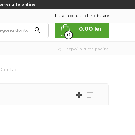
omenzile online
.
Intra in cont
sau
Inregistrare
0.00
lei
0
Inapoi laPrima pagină
Contact