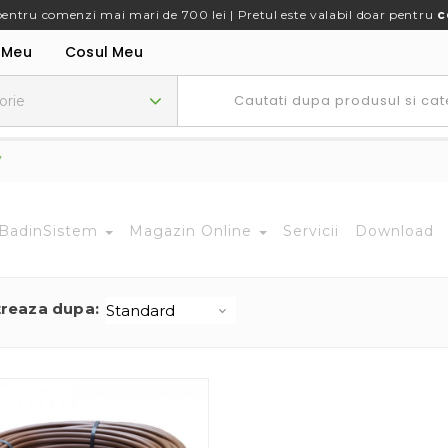
pentru comenzi mai mari de 700 lei | Pretul este valabil doar pentru
c
 Meu
Cosul Meu
”
BadinSistem
Magazin Online
Servicii
Download
treaza dupa: