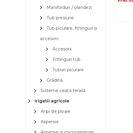
Pret v
Manifolduri / olandezi
Tub presiune
Tub picurare, fittinguri și
accesorii
Accesorii
Fittinguri tub
Tuburi picurare
Grădină
Sisteme ceață terasă
Irigatii agricole
Aripi de ploaie
Aspersie
Aspersie si microaspersie