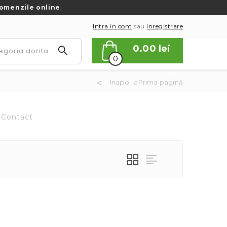
omenzile online
.
Intra in cont
sau
Inregistrare
0.00
lei
0
Inapoi laPrima pagină
Contact