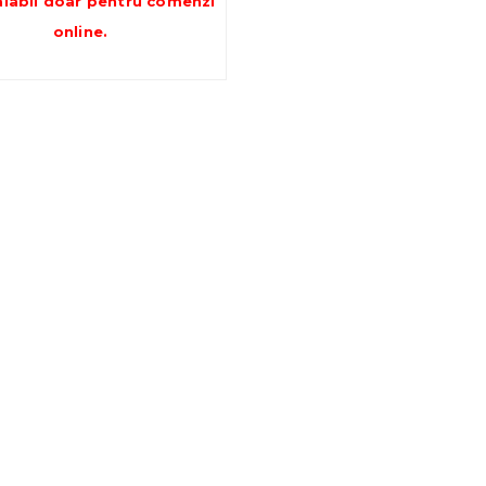
alabil doar pentru
comenzi
online
.