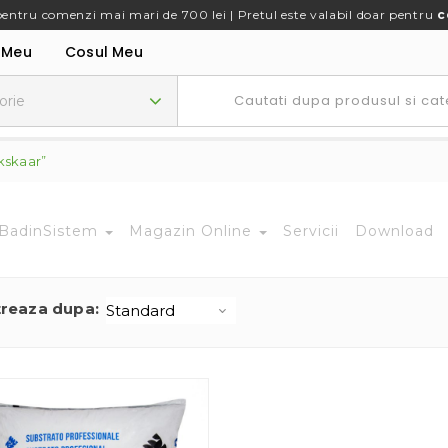
pentru comenzi mai mari de 700 lei | Pretul este valabil doar pentru
c
 Meu
Cosul Meu
kskaar”
BadinSistem
Magazin Online
Servicii
Download
treaza dupa: