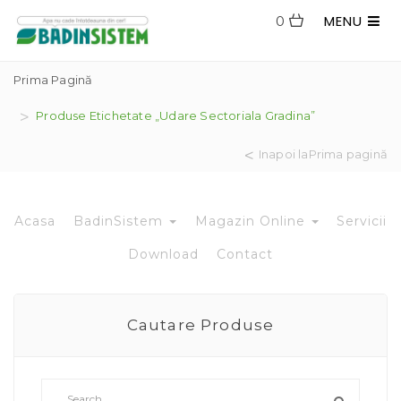
MENU
0
Prima Pagină
Produse Etichetate „udare Sectoriala Gradina”
Inapoi laPrima pagină
Acasa
BadinSistem
Magazin Online
Servicii
Download
Contact
Cautare Produse