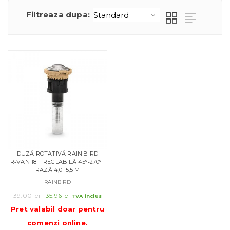
Filtreaza dupa:
DUZĂ ROTATIVĂ RAIN BIRD
R‑VAN 18 – REGLABILĂ 45°‑270° |
RAZĂ 4,0–5,5 M
RAINBIRD
Prețul
Prețul
39.00
lei
35.96
lei
TVA inclus
inițial
curent
Pret valabil doar pentru
a
este:
comenzi online
.
fost:
35.96 lei.