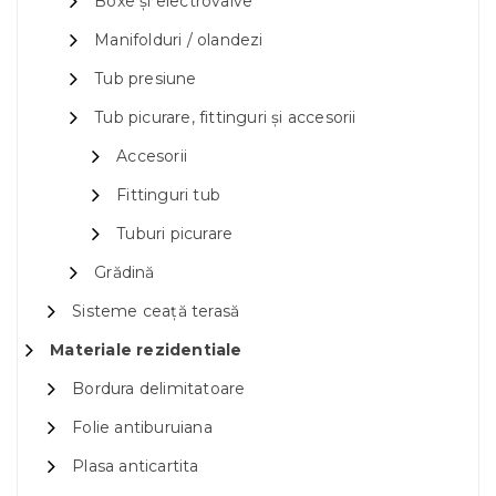
Boxe și electrovalve
Manifolduri / olandezi
Tub presiune
Tub picurare, fittinguri și accesorii
Accesorii
Fittinguri tub
Tuburi picurare
Grădină
Sisteme ceață terasă
Materiale rezidentiale
Bordura delimitatoare
Folie antiburuiana
Plasa anticartita