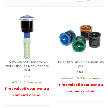
DUZA MP ROTATOR 3000 –
DUZA REGLABILA RAIN BIRD HE-
DISTANȚE CUPRINSE ÎNTRE 6,7–
VAN
9,1 M
RAINBIRD
HUNTER
Prețul
Prețul
14.00
lei
10.17
lei
TVA inclus
49.60
lei
inițial
curent
TVA inclus
Pret valabil doar pentru
a
este:
Pret valabil doar pentru
comenzi online
.
fost:
10.17 lei.
comenzi online
.
14.00 lei.