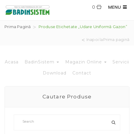
MENU
0
Prima Pagină
Produse Etichetate „udare Uniformă Gazon”
Inapoi laPrima pagină
Acasa
BadinSistem
Magazin Online
Servicii
Download
Contact
Cautare Produse