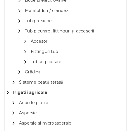
Boxe și electrovalve
Manifolduri / olandezi
Tub presiune
Tub picurare, fittinguri și accesorii
Accesorii
Fittinguri tub
Tuburi picurare
Grădină
Sisteme ceață terasă
Irigatii agricole
Aripi de ploaie
Aspersie
Aspersie si microaspersie