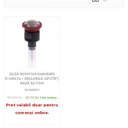
DUZĂ ROTATIVĂ RAIN BIRD
R‑VAN 24 – REGLABILĂ 45°‑270° |
RAZĂ 5,2–7,3 M
RAINBIRD
Prețul
Prețul
39.00
lei
35.96
lei
TVA inclus
inițial
curent
Pret valabil doar pentru
a
este:
comenzi online
.
fost:
35.96 lei.
39.00 lei.