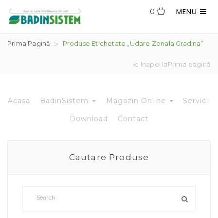
MENU
0
Prima Pagină
Produse Etichetate „udare Zonala Gradina”
Inapoi laPrima pagină
Acasa
BadinSistem
Magazin Online
Servicii
Download
Contact
Cautare Produse