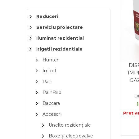
Reduceri
Serviciu proiectare
Iluminat rezidential
Irigatii rezidentiale
Hunter
DIS
Irritrol
ÎMP
GA
Rain
RainBird
D
Baccara
Pret v
Accesorii
Unelte rezidențiale
Boxe și electrovalve