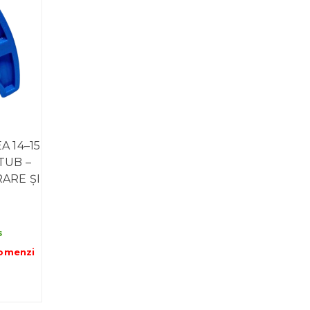
 14–15
TUB –
ARE ȘI
s
omenzi