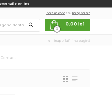
omenzile online
.
Intra in cont
sau
Inregistrare
0.00
lei
0
Inapoi laPrima pagină
Contact