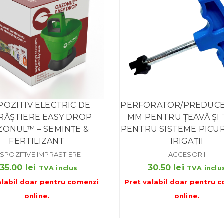
POZITIV ELECTRIC DE
PERFORATOR/PREDUCEA
RĂȘTIERE EASY DROP
MM PENTRU ȚEAVĂ ȘI 
ZONUL™ – SEMINȚE &
PENTRU SISTEME PICUR
FERTILIZANT
IRIGAȚII
ISPOZITIVE IMPRASTIERE
ACCESORII
135.00
lei
30.50
lei
TVA inclus
TVA inclu
alabil doar pentru
comenzi
Pret valabil doar pentru
c
online
.
online
.