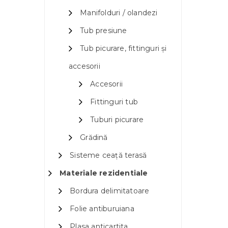
Manifolduri / olandezi
Tub presiune
Tub picurare, fittinguri și
accesorii
Accesorii
Fittinguri tub
Tuburi picurare
Grădină
Sisteme ceață terasă
Materiale rezidentiale
Bordura delimitatoare
Folie antiburuiana
Plasa anticartita