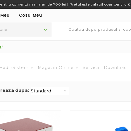
pentru comenzi mai mari de 700 lei | Pretul este valabil doar pentru
c
 Meu
Cosul Meu
t”
BadinSistem
Magazin Online
Servicii
Download
treaza dupa: