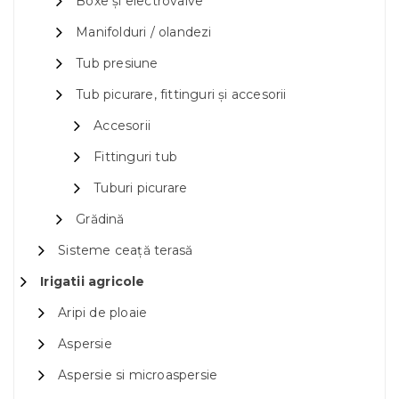
Boxe și electrovalve
Manifolduri / olandezi
Tub presiune
Tub picurare, fittinguri și accesorii
Accesorii
Fittinguri tub
Tuburi picurare
Grădină
Sisteme ceață terasă
Irigatii agricole
Aripi de ploaie
Aspersie
Aspersie si microaspersie