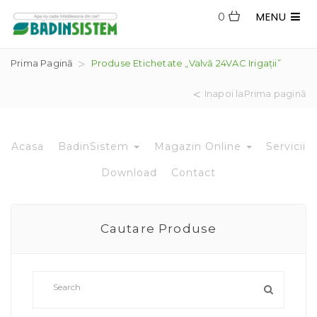
MENU
0
Prima Pagină
Produse Etichetate „valvă 24VAC Irigații”
Inapoi laPrima pagină
Acasa
BadinSistem
Magazin Online
Servicii
Download
Contact
Cautare Produse