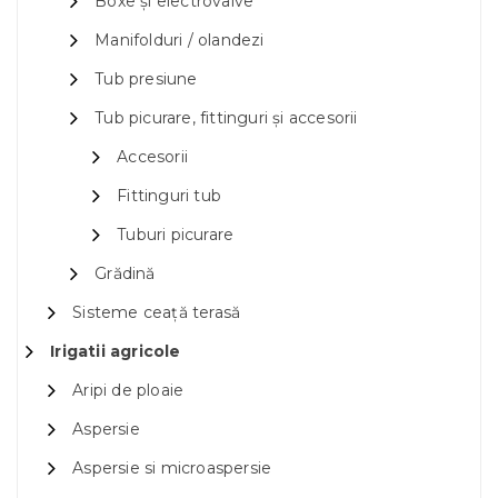
Boxe și electrovalve
Manifolduri / olandezi
Tub presiune
Tub picurare, fittinguri și accesorii
Accesorii
Fittinguri tub
Tuburi picurare
Grădină
Sisteme ceață terasă
Irigatii agricole
Aripi de ploaie
Aspersie
Aspersie si microaspersie