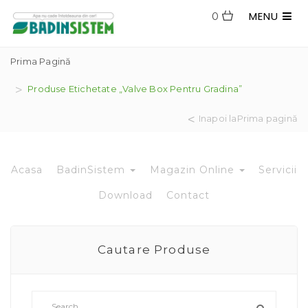
MENU
0
Prima Pagină
Produse Etichetate „valve Box Pentru Gradina”
Inapoi laPrima pagină
Acasa
BadinSistem
Magazin Online
Servicii
Download
Contact
Cautare Produse