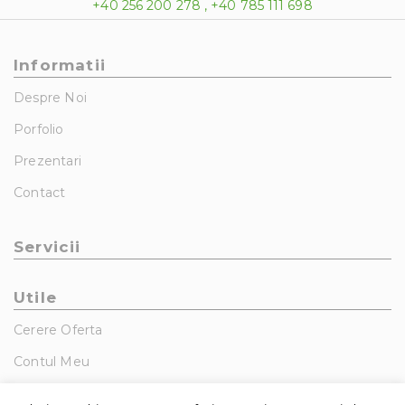
+40 256 200 278 , +40 785 111 698
Informatii
Despre Noi
Porfolio
Prezentari
Contact
Servicii
Utile
Cerere Oferta
Contul Meu
GDPR – Politica De Confidentialitate