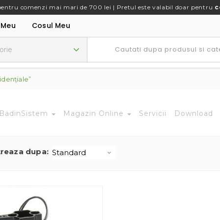
pentru comenzi mai mari de 700 lei | Pretul este valabil doar pentru
c
 Meu
Cosul Meu
idenţiale”
BadinSistem
Magazin Online
Servicii
Download
treaza dupa: