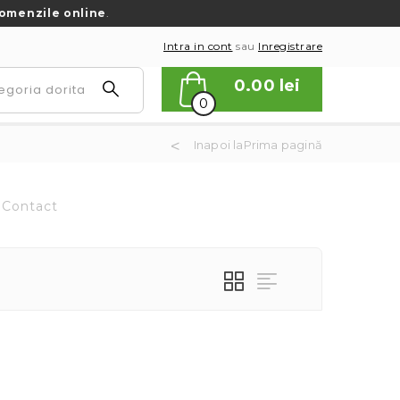
omenzile online
.
Intra in cont
sau
Inregistrare
0.00
lei
0
Inapoi laPrima pagină
Contact