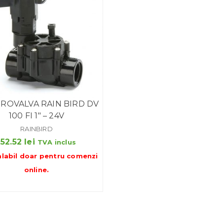
ROVALVA RAIN BIRD DV
100 FI 1″ – 24V
RAINBIRD
152.52
lei
TVA inclus
alabil doar pentru
comenzi
online
.