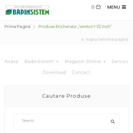
MENU
0
Prima Pagină
Produse Etichetate „venturi 1 1/2 Inch”
Inapoi laPrima pagină
Acasa
BadinSistem
Magazin Online
Servicii
Download
Contact
Cautare Produse