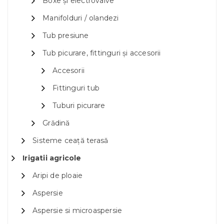
Boxe și electrovalve
Manifolduri / olandezi
Tub presiune
Tub picurare, fittinguri și accesorii
Accesorii
Fittinguri tub
Tuburi picurare
Grădină
Sisteme ceață terasă
Irigatii agricole
Aripi de ploaie
Aspersie
Aspersie si microaspersie