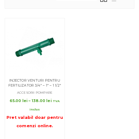
INJECTOR VENTURI PENTRU
FERTILIZATOR 3/4″ – 1″ – 1 1/2″
ACCESORII POMPARE
Interval
65.00
lei
–
138.00
lei
TVA
de
inclus
prețuri:
Pret valabil doar pentru
65.00 lei
până
comenzi online
.
la
138.00 lei