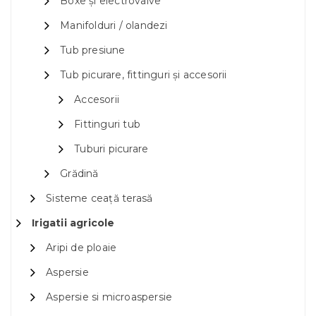
Boxe și electrovalve
Manifolduri / olandezi
Tub presiune
Tub picurare, fittinguri și accesorii
Accesorii
Fittinguri tub
Tuburi picurare
Grădină
Sisteme ceață terasă
Irigatii agricole
Aripi de ploaie
Aspersie
Aspersie si microaspersie