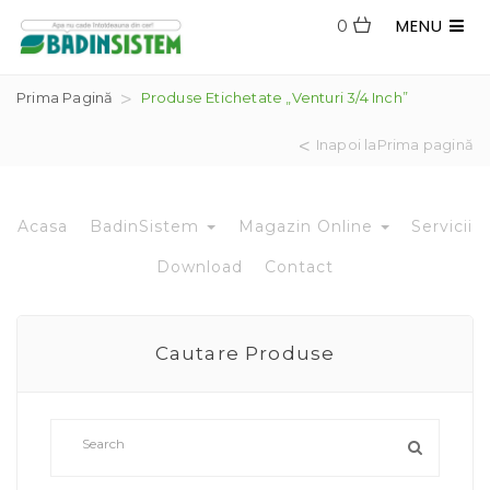
MENU
0
Prima Pagină
Produse Etichetate „venturi 3/4 Inch”
Inapoi laPrima pagină
Acasa
BadinSistem
Magazin Online
Servicii
Download
Contact
Cautare Produse