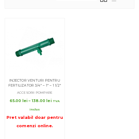
INJECTOR VENTURI PENTRU
FERTILIZATOR 3/4″ – 1″ – 1 1/2″
ACCESORII POMPARE
Interval
65.00
lei
–
138.00
lei
TVA
de
inclus
prețuri:
Pret valabil doar pentru
65.00 lei
până
comenzi online
.
la
138.00 lei