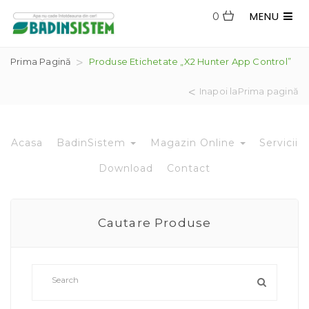
MENU
0
Prima Pagină
Produse Etichetate „X2 Hunter App Control”
Inapoi laPrima pagină
Acasa
BadinSistem
Magazin Online
Servicii
Download
Contact
Cautare Produse