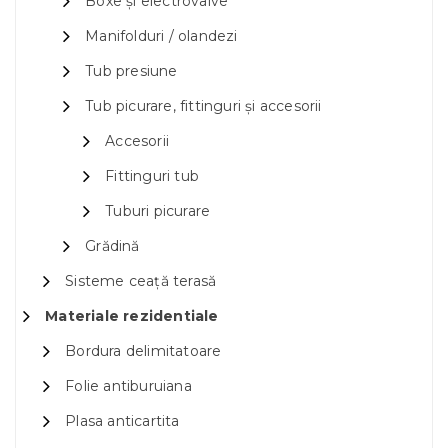
Boxe și electrovalve
Manifolduri / olandezi
Tub presiune
Tub picurare, fittinguri și accesorii
Accesorii
Fittinguri tub
Tuburi picurare
Grădină
Sisteme ceață terasă
Materiale rezidentiale
Bordura delimitatoare
Folie antiburuiana
Plasa anticartita