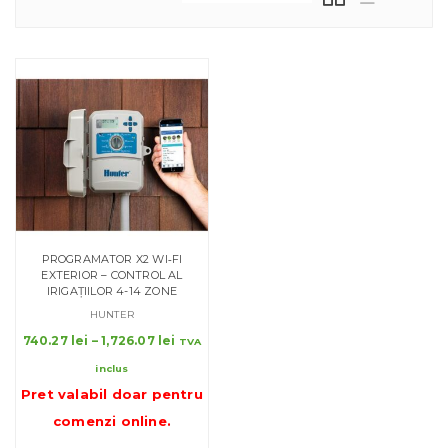
PROGRAMATOR X2 WI‑FI
EXTERIOR – CONTROL AL
IRIGAȚIILOR 4-14 ZONE
HUNTER
Interval
740.27
lei
–
1,726.07
lei
TVA
de
inclus
prețuri:
Pret valabil doar pentru
740.27 lei
până
comenzi online
.
la