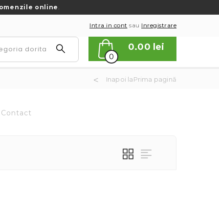
omenzile online
.
Intra in cont
sau
Inregistrare
0.00
lei
0
Inapoi laPrima pagină
Contact