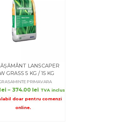
RĂȘĂMÂNT LANSCAPER
W GRASS 5 KG / 15 KG
GRASAMINTE PRIMAVARA
Interval
lei
–
374.00
lei
TVA inclus
de
alabil doar pentru
comenzi
prețuri:
online
.
152.00 lei
până
la