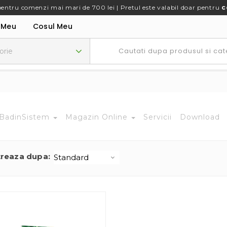
pentru comenzi mai mari de 700 lei | Pretul este valabil doar pentru
c
 Meu
Cosul Meu
BadinSistem
Magazin Online
Servicii
Download
treaza dupa: