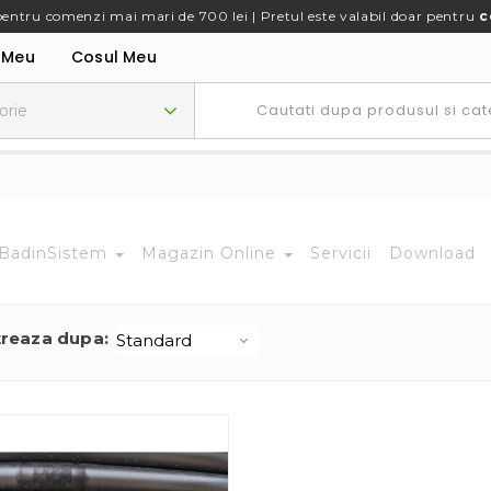
pentru comenzi mai mari de 700 lei | Pretul este valabil doar pentru
c
 Meu
Cosul Meu
BadinSistem
Magazin Online
Servicii
Download
treaza dupa: