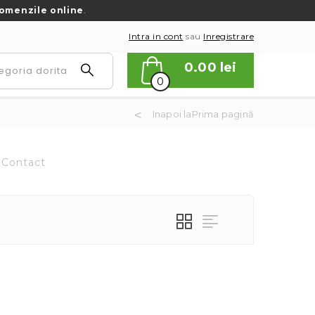
omenzile online
.
Intra in cont
sau
Inregistrare
0.00
lei
0
Inapoi laPrima pagină
Contact