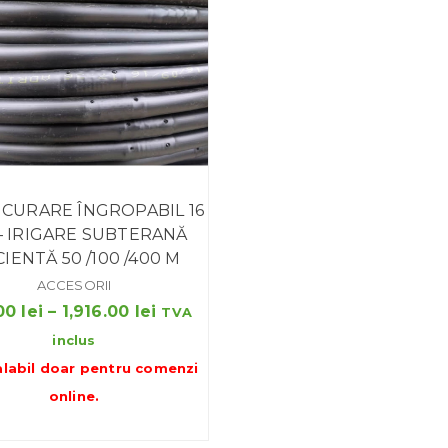
ICURARE ÎNGROPABIL 16
– IRIGARE SUBTERANĂ
CIENTĂ 50 /100 /400 M
ACCESORII
Interval
00
lei
–
1,916.00
lei
TVA
de
inclus
prețuri:
alabil doar pentru
comenzi
240.00 lei
online
.
până