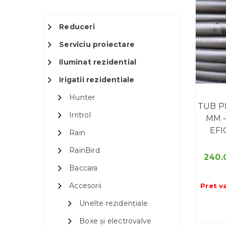
Reduceri
Serviciu proiectare
Iluminat rezidential
Irigatii rezidentiale
Hunter
TUB P
Irritrol
MM 
EFI
Rain
RainBird
240.
Baccara
Accesorii
Pret v
Unelte rezidențiale
Boxe și electrovalve