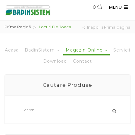
MENU
0
Prima Pagină
Locuri De Joaca
Inapoi laPrima pagină
Acasa
BadinSistem
Magazin Online
Servicii
Download
Contact
Cautare Produse