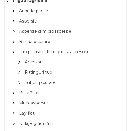
Irigatii agricole
Aripi de ploaie
Aspersie
Aspersie si microaspersie
Banda picurare
Tub picurare, fittinguri și accesorii
Accesorii
Fittinguri tub
Tuburi picurare
Picurători
Microaspersie
Lay flat
Utilaje grădinărit