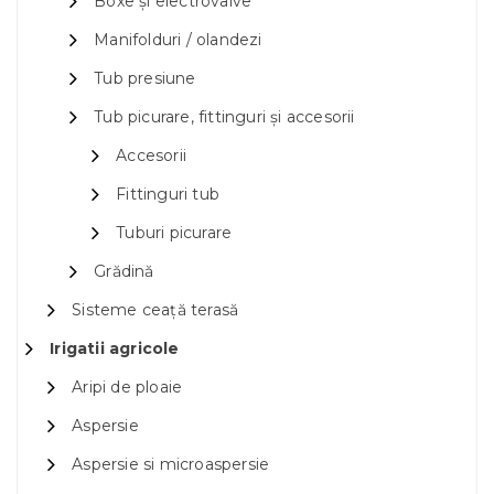
Boxe și electrovalve
Manifolduri / olandezi
Tub presiune
Tub picurare, fittinguri și accesorii
Accesorii
Fittinguri tub
Tuburi picurare
Grădină
Sisteme ceață terasă
Irigatii agricole
Aripi de ploaie
Aspersie
Aspersie si microaspersie