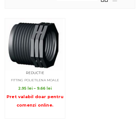
REDUCTIE
FITTING POLIETILENA MOALE
Interval
2.95
lei
–
9.66
lei
de
Pret valabil doar pentru
prețuri:
comenzi online
.
2.95 lei
până
la
9.66 lei