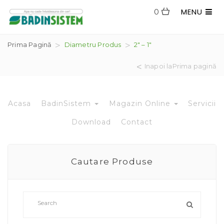
MENU
0
Prima Pagină
Diametru Produs
2" – 1"
Inapoi laPrima pagină
Acasa
BadinSistem
Magazin Online
Servicii
Download
Contact
Cautare Produse