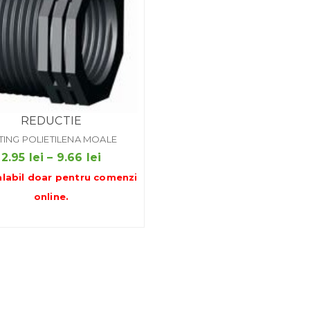
REDUCTIE
TTING POLIETILENA MOALE
Interval
2.95
lei
–
9.66
lei
de
alabil doar pentru
comenzi
prețuri:
online
.
2.95 lei
până
la
9.66 lei