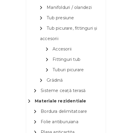
Manifolduri / olandezi
Tub presiune
Tub picurare, fittinguri și
accesorii
Accesorii
Fittinguri tub
Tuburi picurare
Grădină
Sisteme ceață terasă
Materiale rezidentiale
Bordura delimitatoare
Folie antiburuiana
Plasa anticartita