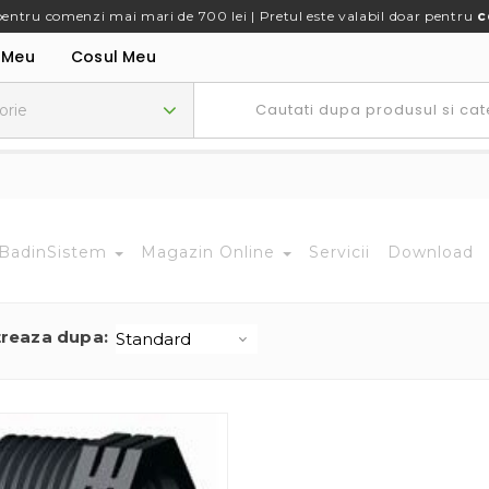
pentru comenzi mai mari de 700 lei | Pretul este valabil doar pentru
c
 Meu
Cosul Meu
BadinSistem
Magazin Online
Servicii
Download
treaza dupa: