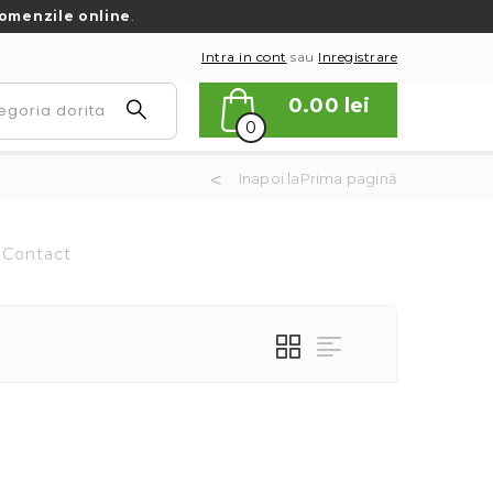
omenzile online
.
Intra in cont
sau
Inregistrare
0.00
lei
0
Inapoi laPrima pagină
Contact