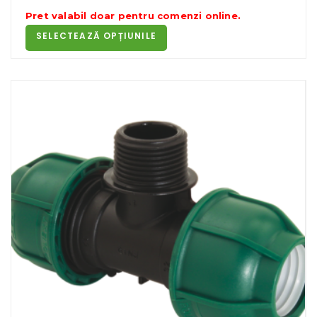
de
Pret valabil doar pentru
comenzi online
.
prețuri:
SELECTEAZĂ OPȚIUNILE
5.20 lei
până
la
25.00 lei