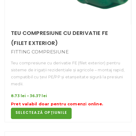
TEU COMPRESIUNE CU DERIVATIE FE
(FILET EXTERIOR)
FITTING COMPRESIUNE
Teu compresiune cu derivatie FE (filet exterior) pentru
sisteme de irigații rezidențiale și agricole – montaj rapid,
compatibil cu țevi PE/PP și etanșeitate sigură la presiuni
medii.
Interval
8.73
lei
–
36.37
lei
de
Pret valabil doar pentru
comenzi online
.
prețuri:
SELECTEAZĂ OPȚIUNILE
8.73 lei
până
la
36.37 lei