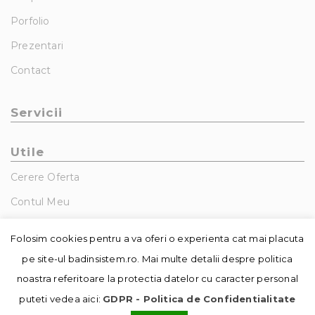
Porfolio
Prezentari
Contact
Servicii
Utile
Cerere Oferta
Contul Meu
GDPR – Politica De Confidentialitate
Folosim cookies pentru a va oferi o experienta cat mai placuta
pe site-ul badinsistem.ro. Mai multe detalii despre politica
noastra referitoare la protectia datelor cu caracter personal
puteti vedea aici:
GDPR - Politica de Confidentialitate