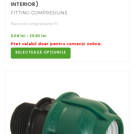
INTERIOR)
FITTING COMPRESIUNE
Racord compresiune FI
Interval
5.08
lei
–
29.50
lei
de
Pret valabil doar pentru
comenzi online
.
prețuri:
SELECTEAZĂ OPȚIUNILE
5.08 lei
până
la
29.50 lei