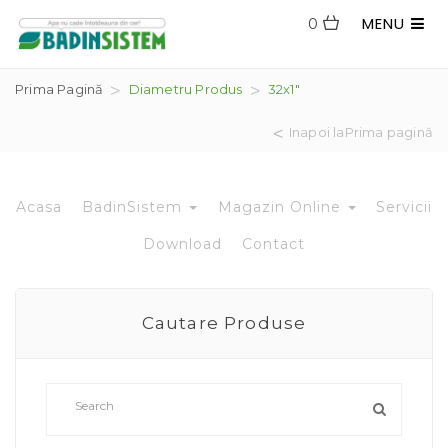
MENU
0
Prima Pagină
Diametru Produs
32x1"
Inapoi laPrima pagină
Acasa
BadinSistem
Magazin Online
Servicii
Download
Contact
Cautare Produse