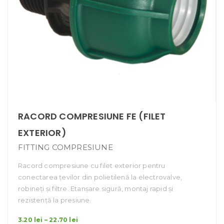
RACORD COMPRESIUNE FE (FILET
EXTERIOR)
FITTING COMPRESIUNE
Racord compresiune cu filet exterior pentru
conectarea țevilor din polietilenă la electrovalve,
robineți și filtre. Etanșare sigură, montaj rapid și
rezistență la presiune.
Interval
3.20
lei
–
22.70
lei