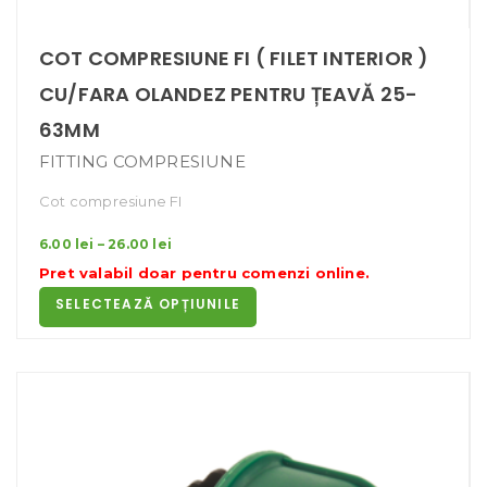
COT COMPRESIUNE FI ( FILET INTERIOR )
CU/FARA OLANDEZ PENTRU ȚEAVĂ 25-
63MM
FITTING COMPRESIUNE
Cot compresiune FI
Interval
6.00
lei
–
26.00
lei
de
Pret valabil doar pentru
comenzi online
.
prețuri:
SELECTEAZĂ OPȚIUNILE
6.00 lei
până
la
26.00 lei