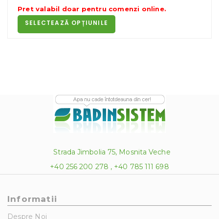
de
Pret valabil doar pentru
comenzi online
.
prețuri:
SELECTEAZĂ OPȚIUNILE
3.20 lei
până
la
22.70 lei
Strada Jimbolia 75, Mosnita Veche
+40 256 200 278 , +40 785 111 698
Informatii
Despre Noi