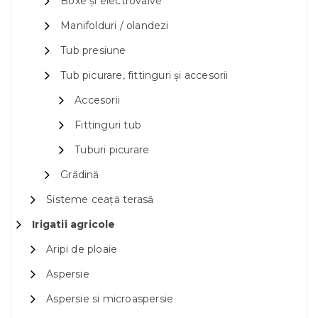
Boxe și electrovalve
Manifolduri / olandezi
Tub presiune
Tub picurare, fittinguri și accesorii
Accesorii
Fittinguri tub
Tuburi picurare
Grădină
Sisteme ceață terasă
Irigatii agricole
Aripi de ploaie
Aspersie
Aspersie si microaspersie