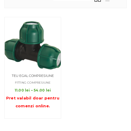
TEU EGAL COMPRESIUNE
FITTING COMPRESIUNE
Interval
11.00
lei
–
54.00
lei
de
Pret valabil doar pentru
prețuri:
comenzi online
.
11.00 lei
până
la
54.00 lei