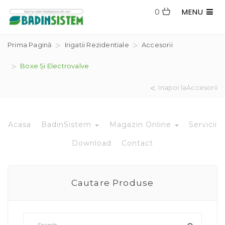
MENU
0
Prima Pagină
Irigatii Rezidentiale
Accesorii
Boxe Și Electrovalve
Inapoi laAccesorii
Acasa
BadinSistem
Magazin Online
Servicii
Download
Contact
Cautare Produse