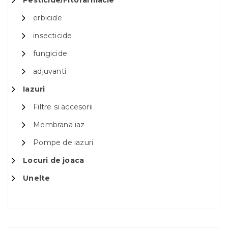
Pesticide/Fitofarmacie
erbicide
insecticide
fungicide
adjuvanti
Iazuri
Filtre si accesorii
Membrana iaz
Pompe de iazuri
Locuri de joaca
Unelte