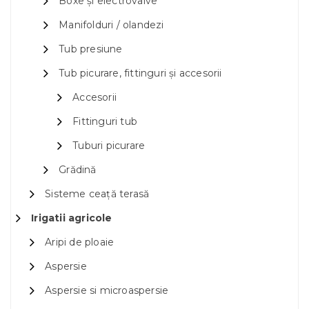
Boxe și electrovalve
Manifolduri / olandezi
Tub presiune
Tub picurare, fittinguri și accesorii
Accesorii
Fittinguri tub
Tuburi picurare
Grădină
Sisteme ceață terasă
Irigatii agricole
Aripi de ploaie
Aspersie
Aspersie si microaspersie