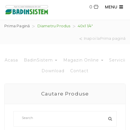
MENU
0
Prima Pagină
Diametru Produs
40x1 1/4"
Inapoi laPrima pagină
Acasa
BadinSistem
Magazin Online
Servicii
Download
Contact
Cautare Produse