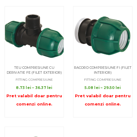
26.00 lei
TEU COMPRESIUNE CU
RACORD COMPRESIUNE FI (FILET
DERIVATIE FE (FILET EXTERIOR)
INTERIOR)
FITTING COMPRESIUNE
FITTING COMPRESIUNE
Interval
Interva
8.73
lei
–
36.37
lei
5.08
lei
–
29.50
lei
de
de
Pret valabil doar pentru
Pret valabil doar pentru
prețuri:
prețuri:
comenzi online
.
comenzi online
.
8.73 lei
5.08 lei
până
până
la
la
36.37 lei
29.50 le