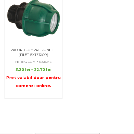
RACORD COMPRESIUNE FE
(FILET EXTERIOR)
FITTING COMPRESIUNE
Interval
3.20
lei
–
22.70
lei
de
Pret valabil doar pentru
prețuri:
comenzi online
.
3.20 lei
până
la
22.70 lei