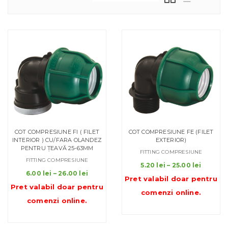
COT COMPRESIUNE FI ( FILET
COT COMPRESIUNE FE (FILET
INTERIOR ) CU/FARA OLANDEZ
EXTERIOR)
PENTRU ȚEAVĂ 25-63MM
FITTING COMPRESIUNE
FITTING COMPRESIUNE
Interva
5.20
lei
–
25.00
lei
Interval
6.00
lei
–
26.00
lei
de
Pret valabil doar pentru
de
prețuri:
Pret valabil doar pentru
prețuri:
comenzi online
.
5.20 lei
comenzi online
.
6.00 lei
până
până
la
la
25.00 le